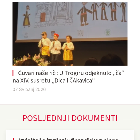
Čuvari naše riči: U Trogiru odjeknulo „ča“
na XIV. susretu „Dica i ČAkavica“
07 Svibanj 2026
POSLJEDNJI DOKUMENTI