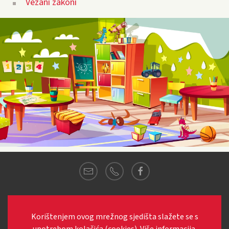
Vezani zakoni
© 2021
Dječji vrtić MARINA
·
Pozorac 4,
Pozorac
·
21222 Marina.
Korištenjem ovog mrežnog sjedišta slažete se s