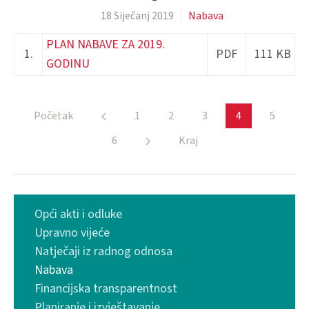
18 Siječanj 2019
Nabava
PLAN NABAVE ZA 2019.
1.
PDF
111 KB
GODINU
Početak
1
2
3
4
5
6
Kraj
Opći akti i odluke
Upravno vijeće
Natječaji iz radnog odnosa
Nabava
Financijska transparentnost
Planiranje i izvještavanje