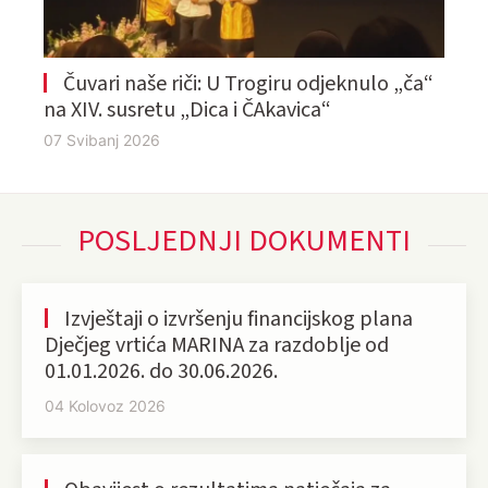
Čuvari naše riči: U Trogiru odjeknulo „ča“
na XIV. susretu „Dica i ČAkavica“
07 Svibanj 2026
POSLJEDNJI DOKUMENTI
Izvještaji o izvršenju financijskog plana
Dječjeg vrtića MARINA za razdoblje od
01.01.2026. do 30.06.2026.
04 Kolovoz 2026