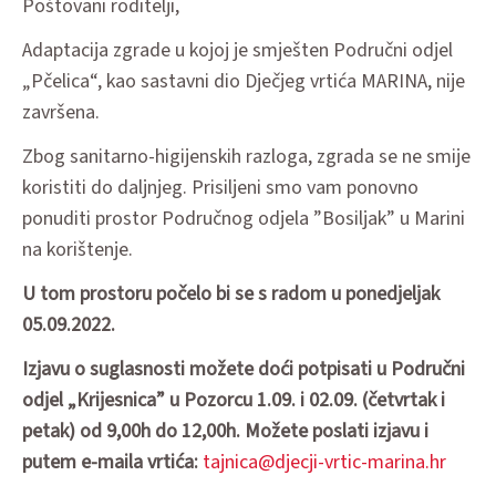
Poštovani roditelji,
Adaptacija zgrade u kojoj je smješten Područni odjel
„Pčelica“, kao sastavni dio Dječjeg vrtića MARINA, nije
završena.
Zbog sanitarno-higijenskih razloga, zgrada se ne smije
koristiti do daljnjeg. Prisiljeni smo vam ponovno
ponuditi prostor Područnog odjela ”Bosiljak” u Marini
na korištenje.
U tom prostoru počelo bi se s radom u ponedjeljak
05.09.2022.
Izjavu o suglasnosti možete doći potpisati u Područni
odjel „Krijesnica” u Pozorcu 1.09. i 02.09. (četvrtak i
petak) od 9,00h do 12,00h. Možete poslati izjavu i
putem e-maila vrtića:
tajnica@djecji-vrtic-marina.hr