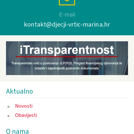
E-mail
kontakt@djecji-vrtic-marina.hr
Aktualno
Novosti
Obavijesti
O nama