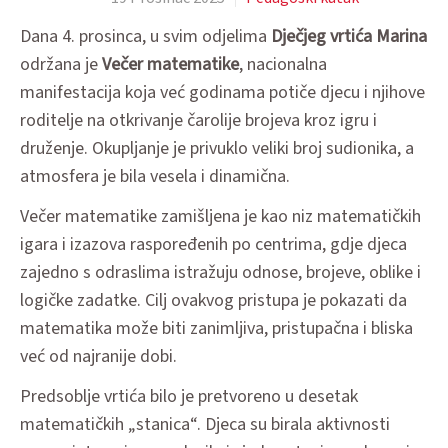
Dana 4. prosinca, u svim odjelima
Dječjeg vrtića Marina
održana je
Večer matematike
, nacionalna
manifestacija koja već godinama potiče djecu i njihove
roditelje na otkrivanje čarolije brojeva kroz igru i
druženje. Okupljanje je privuklo veliki broj sudionika, a
atmosfera je bila vesela i dinamična.
Večer matematike zamišljena je kao niz matematičkih
igara i izazova raspoređenih po centrima, gdje djeca
zajedno s odraslima istražuju odnose, brojeve, oblike i
logičke zadatke. Cilj ovakvog pristupa je pokazati da
matematika može biti zanimljiva, pristupačna i bliska
već od najranije dobi.
Predsoblje vrtića bilo je pretvoreno u desetak
matematičkih „stanica“. Djeca su birala aktivnosti