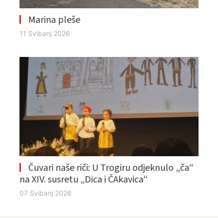
Marina pleše
11 Svibanj 2026
Čuvari naše riči: U Trogiru odjeknulo „ča“
na XIV. susretu „Dica i ČAkavica“
07 Svibanj 2026