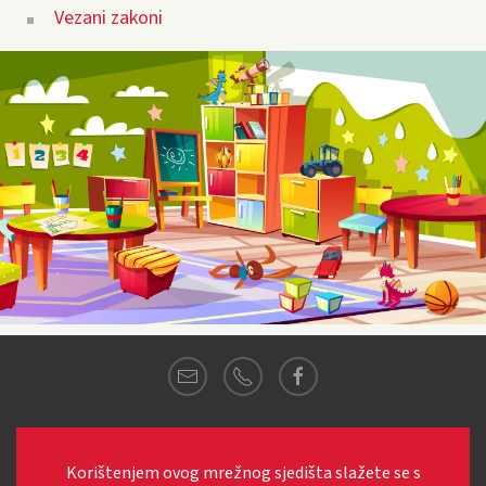
Vezani zakoni
© 2021
Dječji vrtić MARINA
·
Pozorac 4,
Pozorac
·
21222 Marina.
Korištenjem ovog mrežnog sjedišta slažete se s