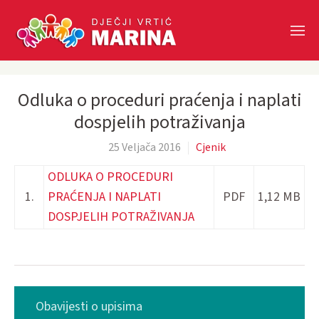
Skip to main content
Odluka o proceduri praćenja i naplati
dospjelih potraživanja
25 Veljača 2016
Cjenik
ODLUKA O PROCEDURI
1.
PRAĆENJA I NAPLATI
PDF
1,12 MB
DOSPJELIH POTRAŽIVANJA
Obavijesti o upisima