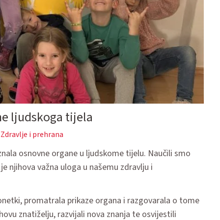
 ljudskoga tijela
Zdravlje i prehrana
nala osnovne organe u ljudskome tijelu. Naučili smo
a je njihova važna uloga u našemu zdravlju i
gonetki, promatrala prikaze organa i razgovarala o tome
ovu znatiželju, razvijali nova znanja te osvijestili