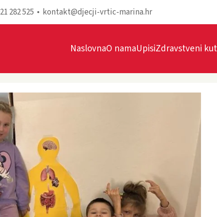
021 282 525 •
kontakt@djecji-vrtic-marina.hr
Naslovna
O nama
Upisi
Zdravstveni ku