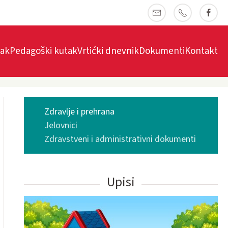
tak
Pedagoški kutak
Vrtićki dnevnik
Dokumenti
Kontakt
Zdravlje i prehrana
Jelovnici
Zdravstveni i administrativni dokumenti
Upisi