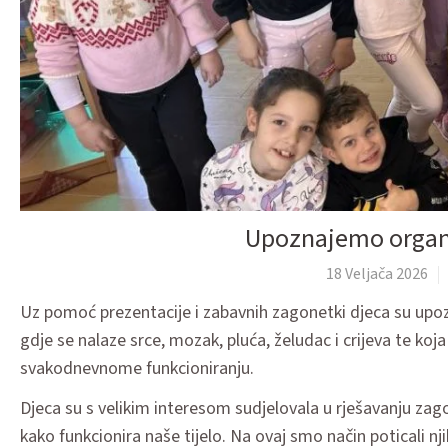
Upoznajemo organe
18 Veljača 2026
Uz pomoć prezentacije i zabavnih zagonetki djeca su upoz
gdje se nalaze srce, mozak, pluća, želudac i crijeva te koj
svakodnevnome funkcioniranju.
Djeca su s velikim interesom sudjelovala u rješavanju za
kako funkcionira naše tijelo. Na ovaj smo način poticali njih