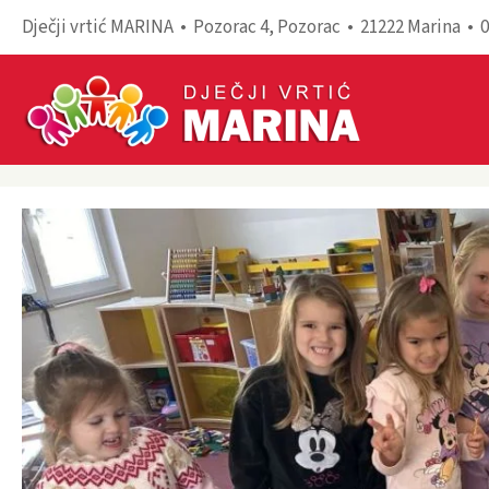
Dječji vrtić MARINA • Pozorac 4, Pozorac • 21222 Marina • 
Skip to main content